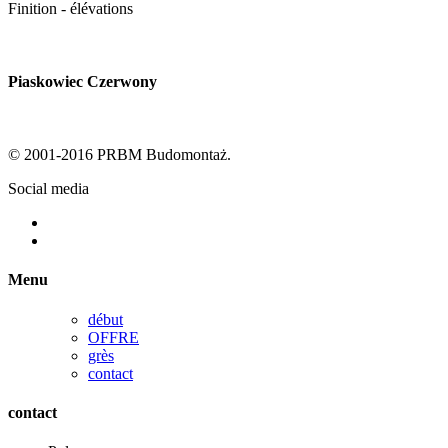
Finition -
élévations
Piaskowiec Czerwony
© 2001-2016 PRBM Budomontaż.
Social media
Menu
début
OFFRE
grès
contact
contact