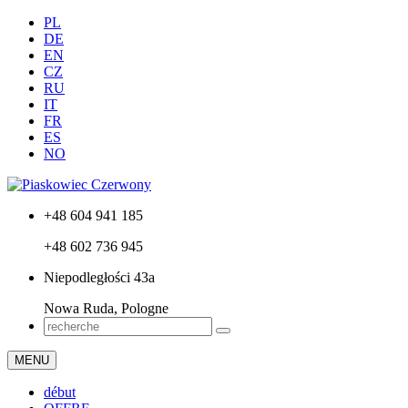
PL
DE
EN
CZ
RU
IT
FR
ES
NO
+48 604 941 185
+48 602 736 945
Niepodległości 43a
Nowa Ruda, Pologne
MENU
début