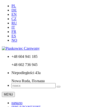
PL
DE
EN
CZ
RU
IT
FR
ES
NO
+48 604 941 185
+48 602 736 945
Niepodległości 43a
Nowa Ruda, Польша
MENU
начало