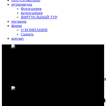
ПРЕДЛОЖЕНИЕ
мультимедиа
Фотогалерея
видеогалерея
ВИРТУАЛЬНЫЙ ТУР
песчаник
фирма
О КОМПАНИИ
Скачать
контакт
Красный
песчаник
ВЫСОКОМАРОЧНО
Непосредственно из карьера по конкурентос
Мы реализуем
индивидуал