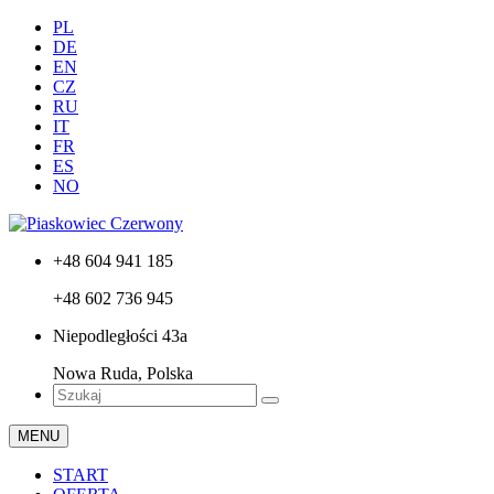
PL
DE
EN
CZ
RU
IT
FR
ES
NO
+48 604 941 185
+48 602 736 945
Niepodległości 43a
Nowa Ruda, Polska
MENU
START